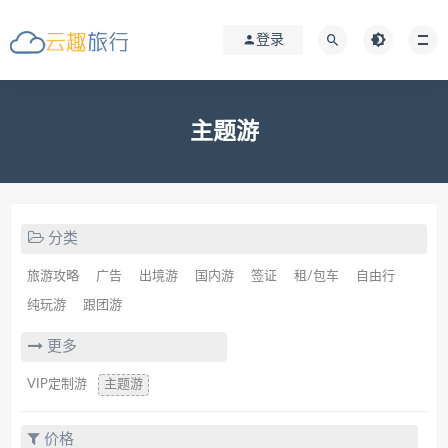
登录
主题游
分类
旅游攻略
广告
出境游
国内游
签证
租/包车
自由行
纯玩游
跟团游
更多
VIP定制游
主题游
价格